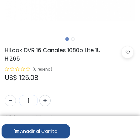
HiLook DVR 16 Canales 1080p Lite 1U
H.265
(0 reseña)
US$
125.08
Código:
DVR-216G-M1
Marca:
HIKVISION
Añadir al Carrito
Disponibilidad por Almacén