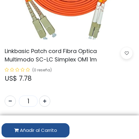
Linkbasic Patch cord Fibra Optica
Multimodo SC-LC Simplex OM1 1m
(0 reseña)
US$
7.78
Código:
FAM25-1-62.5-1
Marca:
LINKBASIC
Añadir al Carrito