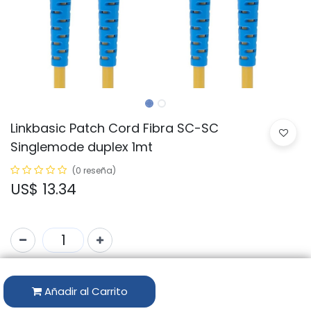
Linkbasic Patch Cord Fibra SC-SC
Singlemode duplex 1mt
(0 reseña)
US$
13.34
Código:
FAS22-2-1
Añadir al Carrito
Marca:
LINKBASIC