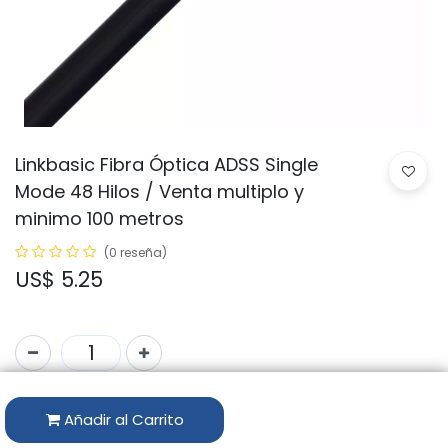
Linkbasic Fibra Óptica ADSS Single
Mode 48 Hilos / Venta multiplo y
minimo 100 metros
(0 reseña)
US$
5.25
Código:
FCS08-48
Añadir al Carrito
Marca:
LINKBASIC