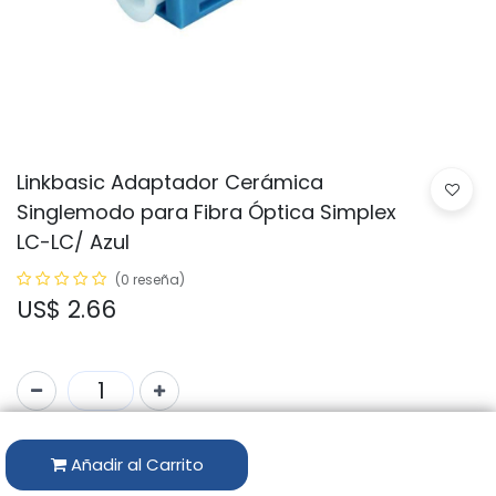
Linkbasic Adaptador Cerámica
Singlemodo para Fibra Óptica Simplex
LC-LC/ Azul
(0 reseña)
US$
2.66
Código:
FFC55-1-S (azul)
Añadir al Carrito
Marca:
LINKBASIC