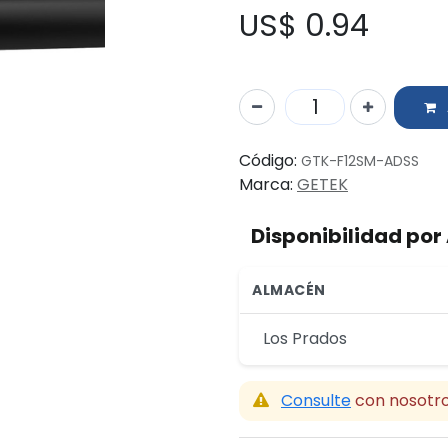
US$
0.94
Código:
GTK-F12SM-ADSS
Marca:
GETEK
Disponibilidad po
ALMACÉN
Los Prados
Consulte
con nosotro