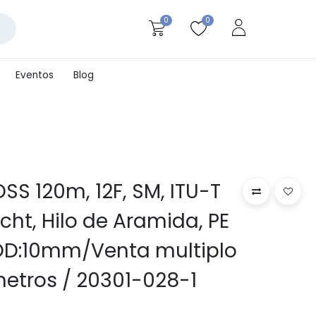
0
0
Eventos
Blog
S 120m, 12F, SM, ITU-T
cht, Hilo de Aramida, PE
OD:10mm/Venta multiplo
etros / 20301-028-1