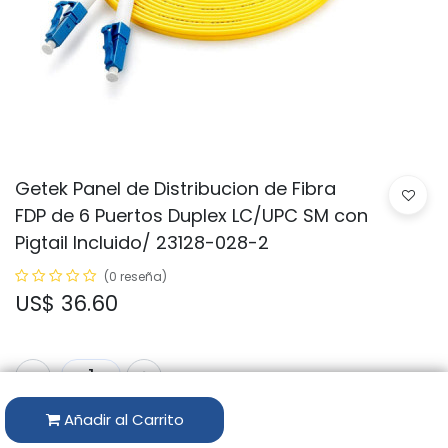
Getek Panel de Distribucion de Fibra
FDP de 6 Puertos Duplex LC/UPC SM con
Pigtail Incluido/ 23128-028-2
(0 reseña)
US$
36.60
Añadir al Carrito
Código:
GTK-FDP062-LC-UPC