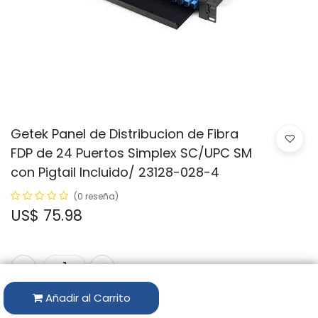
Getek Panel de Distribucion de Fibra
FDP de 24 Puertos Simplex SC/UPC SM
con Pigtail Incluido/ 23128-028-4
(0 reseña)
US$
75.98
Añadir al Carrito
Código:
GTK-FDP241-SC-UPC