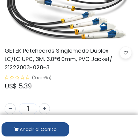
GETEK Patchcords Singlemode Duplex
LC/LC UPC, 3M, 3.0*6.0mm, PVC Jacket/
21222003-028-3
(0 reseña)
US$
5.39
Código:
GTK-PCSM2-LC UPC/LC UPC-3
Añadir al Carrito
Marca:
GETEK