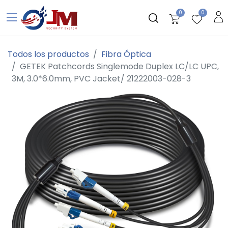
0
0
Todos los productos
Fibra Óptica
GETEK Patchcords Singlemode Duplex LC/LC UPC,
3M, 3.0*6.0mm, PVC Jacket/ 21222003-028-3