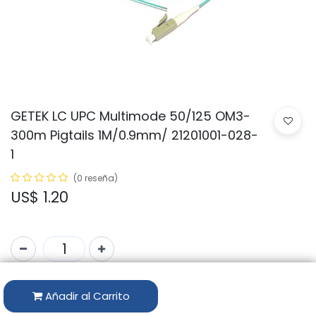
GETEK LC UPC Multimode 50/125 OM3-
300m Pigtails 1M/0.9mm/ 21201001-028-
1
(0 reseña)
US$
1.20
Código:
GTK-PIGMM1-LC-OM3
Añadir al Carrito
Marca:
GETEK