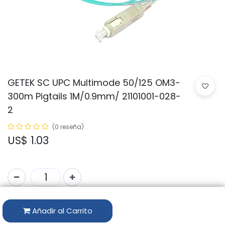
GETEK SC UPC Multimode 50/125 OM3-
300m Pigtails 1M/0.9mm/ 21101001-028-
2
(0 reseña)
US$
1.03
Código:
GTK-PIGMM1-SC-OM3
Añadir al Carrito
Marca:
GETEK