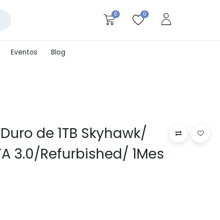
0
0
Eventos
Blog
 Duro de 1TB Skyhawk/
TA 3.0/Refurbished/ 1Mes