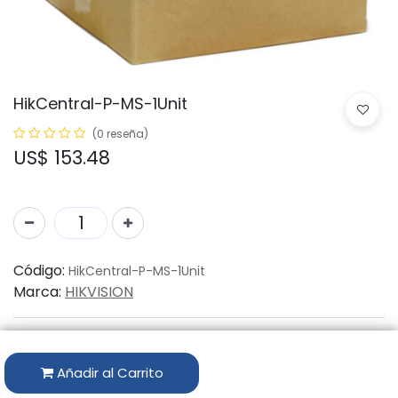
HikCentral-P-MS-1Unit
(0 reseña)
US$
153.48
Código:
HikCentral-P-MS-1Unit
Marca:
HIKVISION
Añadir al Carrito
Compartir: