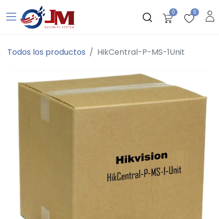
0
0
Todos los productos
HikCentral-P-MS-1Unit