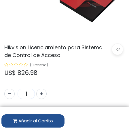
Hikvision Licenciamiento para Sistema
de Control de Acceso
(0 reseña)
US$
826.98
Código:
Hikcentral-P-Visitor-Module
Marca:
HIKVISION
Añadir al Carrito