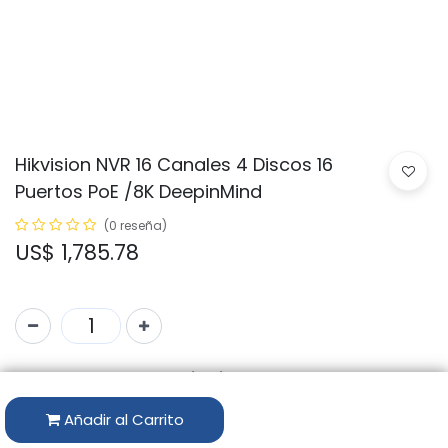
Hikvision NVR 16 Canales 4 Discos 16
Puertos PoE /8K DeepinMind
(0 reseña)
US$
1,785.78
Código:
iDS-7716NXI-M4/16P/X
Marca:
HIKVISION
Añadir al Carrito