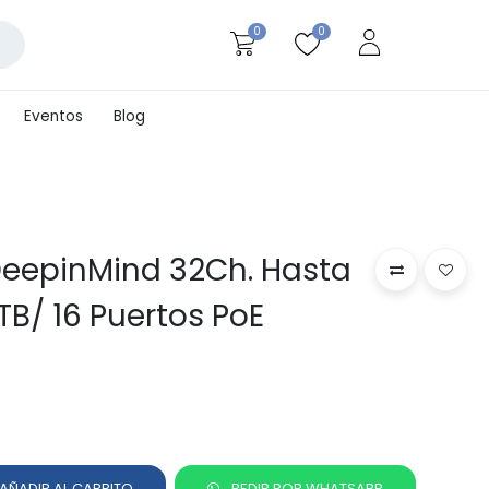
0
0
Eventos
Blog
DeepinMind 32Ch. Hasta
B/ 16 Puertos PoE
AÑADIR AL CARRITO
PEDIR POR WHATSAPP