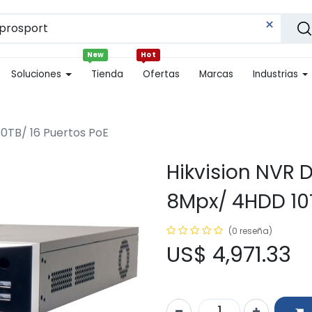
New
Hot
Soluciones
Tienda
Ofertas
Marcas
Industrias
0TB/ 16 Puertos PoE
Hikvision NVR 
8Mpx/ 4HDD 10T
(0 reseña)
US$
4,971.33