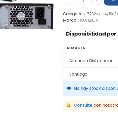
Código:
iDS-7732NXI-I4/16P/
Marca:
HIKVISION
Disponibilidad po
ALMACÉN
Almacen Distribucion
Santiago
No hay stock disponi
Consulte
con nosotro