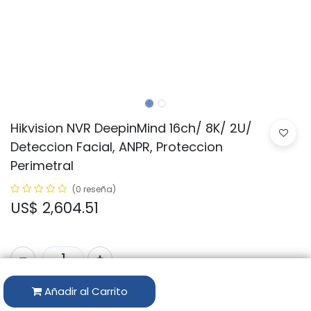
Hikvision NVR DeepinMind 16ch/ 8K/ 2U/
Deteccion Facial, ANPR, Proteccion
Perimetral
(0 reseña)
US$
2,604.51
Añadir al Carrito
Código:
iDS-9616NXI-M8/X