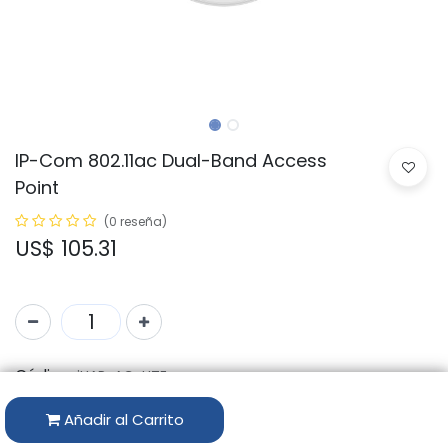
IP-Com 802.11ac Dual-Band Access
Point
(0 reseña)
US$
105.31
Código:
iUAP-AC-LITE
Añadir al Carrito
Disponibilidad por Almacén