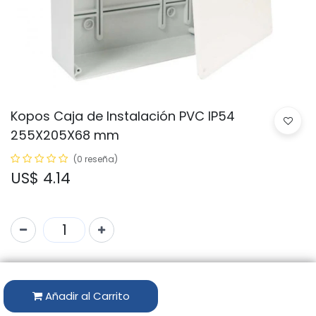
Kopos Caja de Instalación PVC IP54
255X205X68 mm
(0 reseña)
US$
4.14
Código:
KT 250 KB
Marca:
KOPOS
Añadir al Carrito