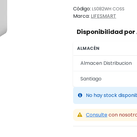
Código:
LS082WH COSS
Marca:
LIFESMART
Disponibilidad po
ALMACÉN
Almacen Distribucion
Santiago
No hay stock disponi
Consulte
con nosotro