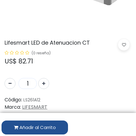
Lifesmart LED de Atenuacion CT
(0 reseña)
US$
82.71
Código:
LS261A12
Marca:
LIFESMART
Disponibilidad por Almacén
Añadir al Carrito