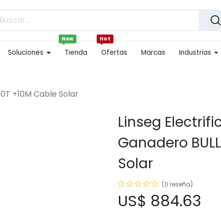
New
Hot
Soluciones
Tienda
Ofertas
Marcas
Industrias
50T +10M Cable Solar
Linseg Electrif
Ganadero BULL 
Solar
(0 reseña)
US$
884.63