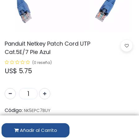
Panduit Netkey Patch Cord UTP
Cat.5E/7 Pie Azul
(0 reseña)
US$
5.75
Código:
NK5EPC7BUY
Marca:
PANDUIT
Añadir al Carrito
Disponibilidad por Almacén