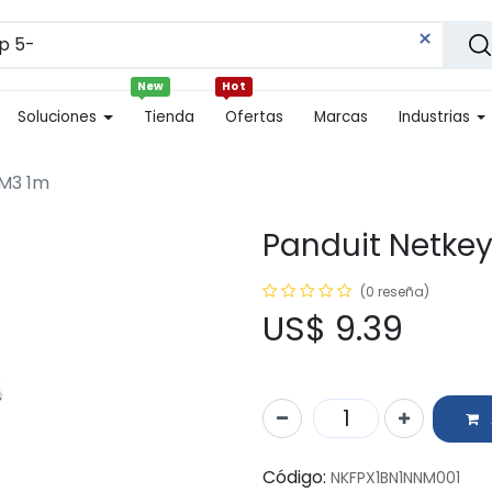
New
Hot
Soluciones
Tienda
Ofertas
Marcas
Industrias
OM3 1m
Panduit Netkey
(0 reseña)
US$
9.39
Código:
NKFPX1BN1NNM001