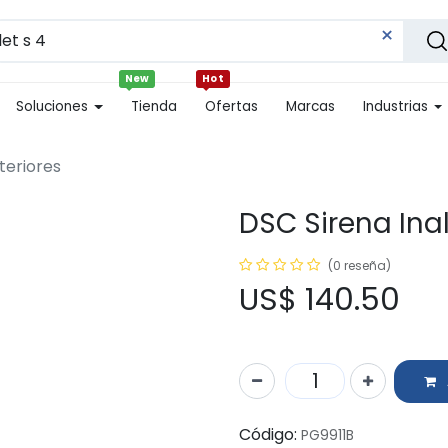
New
Hot
Soluciones
Tienda
Ofertas
Marcas
Industrias
teriores
DSC Sirena Ina
(0 reseña)
US$
140.50
Código:
PG9911B