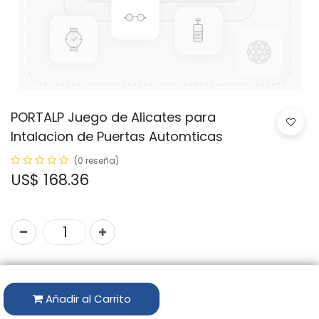
PORTALP Juego de Alicates para
Intalacion de Puertas Automticas
(0 reseña)
US$
168.36
Código:
PIN 023523
Añadir al Carrito
Disponibilidad por Almacén