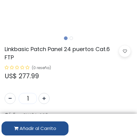
Linkbasic Patch Panel 24 puertos Cat.6
FTP
(0 reseña)
US$
277.99
Código:
PNA24-SC6
Marca:
LINKBASIC
Añadir al Carrito
Disponibilidad por Almacén