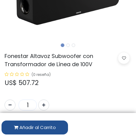
Fonestar Altavoz Subwoofer con
Transformador de Línea de 100V
(0 reseña)
US$
507.72
Código:
POWERBASS-8TN
Añadir al Carrito
Marca:
FONESTAR