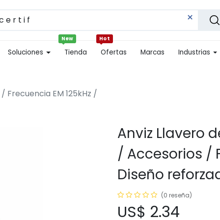
New
Hot
Soluciones
Tienda
Ofertas
Marcas
Industrias
 / Frecuencia EM 125kHz /
Anviz Llavero 
/ Accesorios / 
Diseño reforza
(0 reseña)
US$
2.34