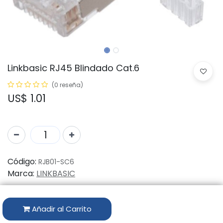
Linkbasic RJ45 Blindado Cat.6
(0 reseña)
US$
1.01
Código:
RJB01-SC6
Marca:
LINKBASIC
Disponibilidad por Almacén
Añadir al Carrito
ALMACÉN
CANTIDAD DISPONIBLE