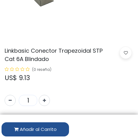
Linkbasic Conector Trapezoidal STP
Cat 6A Blindado
(0 reseña)
US$
9.13
Código:
RJP16-SC6A
Marca:
LINKBASIC
Añadir al Carrito