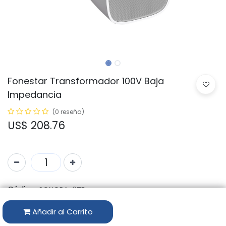
Fonestar Transformador 100V Baja
Impedancia
(0 reseña)
US$
208.76
Código:
SONORA-6TB
Marca:
FONESTAR
Añadir al Carrito
Disponibilidad por Almacén