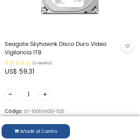
Seagate Skyhawnk Disco Duro Video
Vigilancia 1TB
(0 reseña)
US$
59.31
Código:
ST-1000VX001-520
Marca:
HIKVISION
Añadir al Carrito
Disponibilidad por Almacén