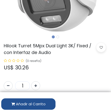
Hilook Turret 5Mpx Dual Light 3K/ Fixed /
con Interfaz de Audio
(0 reseña)
US$
30.26
Código:
THC-T157-LMS
Añadir al Carrito
Marca:
HILOOK