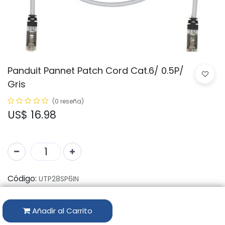
Panduit Pannet Patch Cord Cat.6/ 0.5P/
Gris
(0 reseña)
US$
16.98
Código:
UTP28SP6IN
Marca:
PANDUIT
Añadir al Carrito
Disponibilidad por Almacén