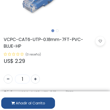
VCPC-CAT6-UTP-0.18mm-7FT-PVC-
BLUE-HP
(0 reseña)
US$
2.29
Código:
VCPC-CAT6-UTP-0.18mm-7FTB
Marca:
VICHNET
Añadir al Carrito
Disponibilidad por Almacén