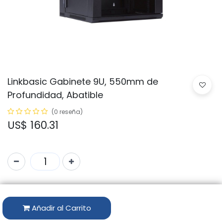
Linkbasic Gabinete 9U, 550mm de
Profundidad, Abatible
(0 reseña)
US$
160.31
Código:
WCC09-655-CAA-C
Marca:
LINKBASIC
Añadir al Carrito