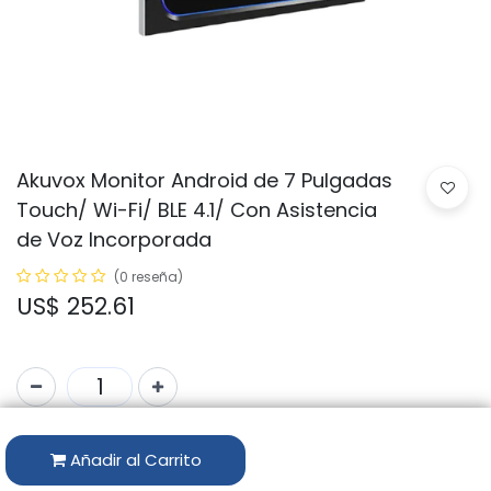
Akuvox Monitor Android de 7 Pulgadas
Touch/ Wi-Fi/ BLE 4.1/ Con Asistencia
de Voz Incorporada
(0 reseña)
US$
252.61
Solo 10 Uds. disponibles.
Añadir al Carrito
Código:
X933W ON WALL