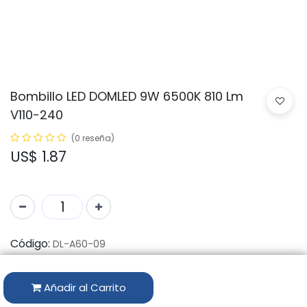
Bombillo LED DOMLED 9W 6500K 810 Lm
V110-240
(0 reseña)
US$
1.87
Código:
DL-A60-09
Marca:
DOMLED
Añadir al Carrito
Disponibilidad por Almacén