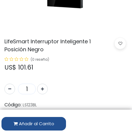
LifeSmart Interruptor Inteligente 1
Posición Negro
(0 reseña)
US$
101.61
Código:
LS123BL
Marca:
LIFESMART
Añadir al Carrito
Disponibilidad por Almacén